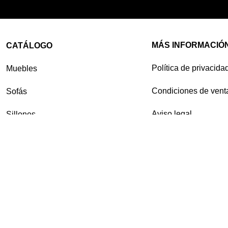
MÁS INFORMACIÓ
CATÁLOGO
Política de privacida
Muebles
Condiciones de vent
Sofás
Aviso legal
Sillones
Contacto
Colchones
Iluminación
Muebles de jardín y terraza
Estilos