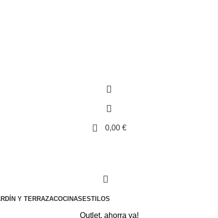
⚡REALIZAMOS ENVÍOS A TODA ESPAÑA⚡
0,00
€
RDÍN Y TERRAZA
COCINAS
ESTILOS
Outlet, ahorra ya!