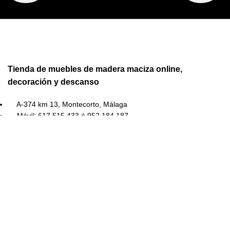
Tienda de muebles de madera maciza online,
decoración y descanso
A-374 km 13, Montecorto, Málaga
Móvil: 617 515 433 ó 952 184 187
Email: info@mueble-estilo.es