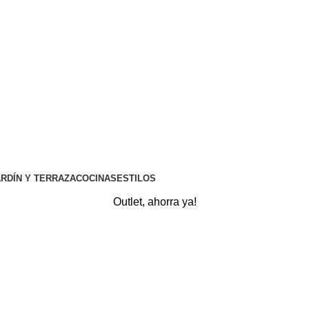
⚡REALIZAMOS ENVÍOS A TODA ESPAÑA⚡
RDÍN Y TERRAZA
COCINAS
ESTILOS
Outlet, ahorra ya!