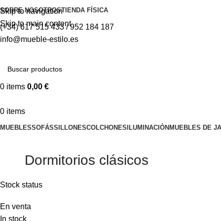
SOBRE NOSOTROS
TIENDA FÍSICA
Skip to navigation
Skip to main content
(+34) 617 515 433 / 952 184 187
info@mueble-estilo.es
0
items
0,00
€
0
items
MUEBLES
SOFÁS
SILLONES
COLCHONES
ILUMINACIÓN
MUEBLES DE JA
Dormitorios clásicos
Stock status
En venta
In stock