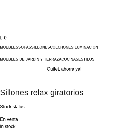
0
MUEBLES
SOFÁS
SILLONES
COLCHONES
ILUMINACIÓN
MUEBLES DE JARDÍN Y TERRAZA
COCINAS
ESTILOS
Outlet, ahorra ya!
Sillones relax giratorios
Stock status
En venta
In stock