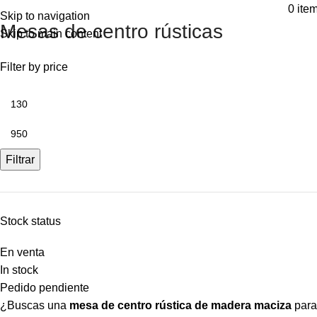
⚡REALIZAMOS ENVÍOS A TODA ESPAÑA⚡
0
ite
Skip to navigation
Mesas de centro rústicas
Skip to main content
Filter by price
Filtrar
Stock status
En venta
In stock
Pedido pendiente
¿Buscas una
mesa de centro rústica de madera maciza
para