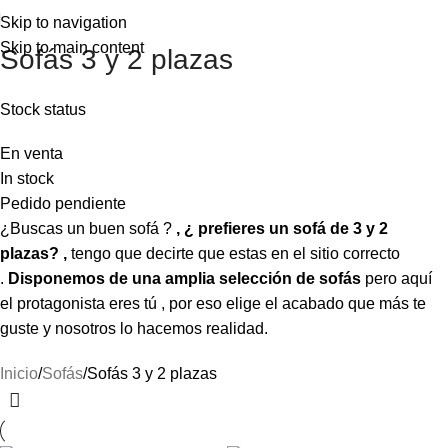
⚡REALIZAMOS ENVÍOS A TODA ESPAÑA⚡
Skip to navigation
Skip to main content
Sofás 3 y 2 plazas
Stock status
En venta
In stock
Pedido pendiente
¿Buscas un buen sofá ?
,
¿ prefieres un sofá de 3 y 2
plazas? ,
tengo que decirte que estas en el sitio correcto
.
Disponemos de una amplia selección de sofás
pero aquí
el protagonista eres tú , por eso elige el acabado que más te
guste y nosotros lo hacemos realidad.
Inicio
Sofás
Sofás 3 y 2 plazas