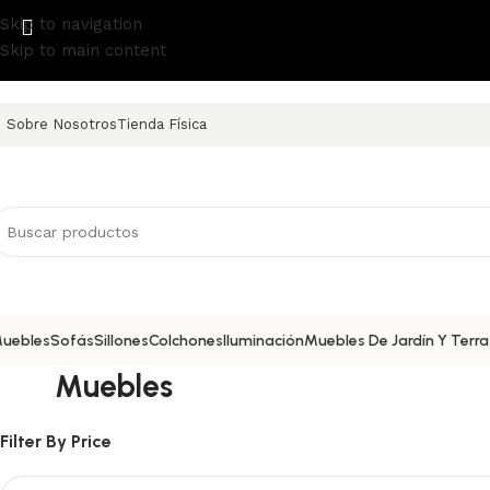
Skip to navigation
Skip to main content
Sobre Nosotros
Tienda Física
uebles
Sofás
Sillones
Colchones
Iluminación
Muebles De Jardín Y Terr
Muebles
Filter By Price