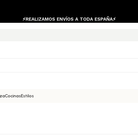
⚡REALIZAMOS ENVÍOS A TODA ESPAÑA⚡
aza
Cocinas
Estilos