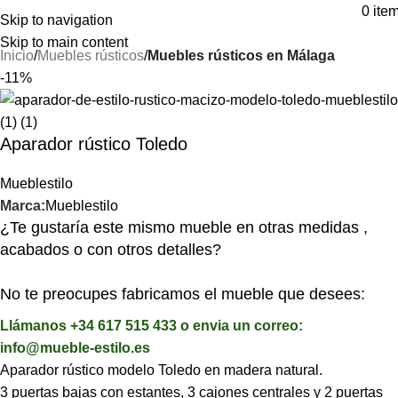
⚡REALIZAMOS ENVÍOS A TODA ESPAÑA⚡
0
ite
Skip to navigation
Skip to main content
Inicio
Muebles rústicos
Muebles rústicos en Málaga
-11%
Aparador rústico Toledo
Mueblestilo
Marca:
Mueblestilo
¿Te gustaría este mismo mueble en otras medidas ,
acabados o con otros detalles?
No te preocupes fabricamos el mueble que desees:
Llámanos +34 617 515 433 o envia un correo:
info@mueble-estilo.es
Aparador rústico modelo Toledo en madera natural.
3 puertas bajas con estantes, 3 cajones centrales y 2 puertas