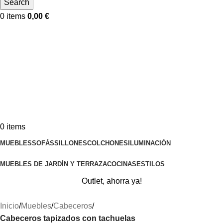
Search
0
items
0,00
€
0
items
MUEBLES
SOFÁS
SILLONES
COLCHONES
ILUMINACIÓN
MUEBLES DE JARDÍN Y TERRAZA
COCINAS
ESTILOS
Outlet, ahorra ya!
Inicio
Muebles
Cabeceros
Cabeceros tapizados con tachuelas