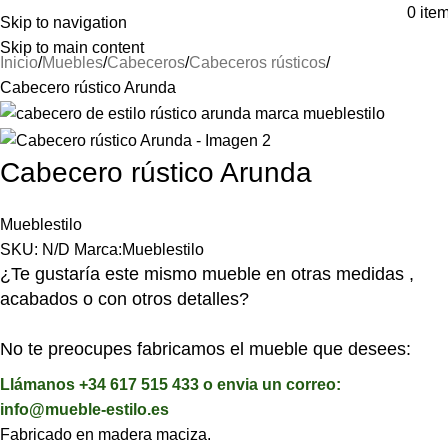
⚡REALIZAMOS ENVÍOS A TODA ESPAÑA⚡
0
ite
Skip to navigation
Skip to main content
Inicio
Muebles
Cabeceros
Cabeceros rústicos
Cabecero rústico Arunda
Cabecero rústico Arunda
Mueblestilo
SKU:
N/D
Marca:
Mueblestilo
¿Te gustaría este mismo mueble en otras medidas ,
acabados o con otros detalles?
No te preocupes fabricamos el mueble que desees:
Llámanos +34 617 515 433 o envia un correo:
info@mueble-estilo.es
Fabricado en madera maciza.