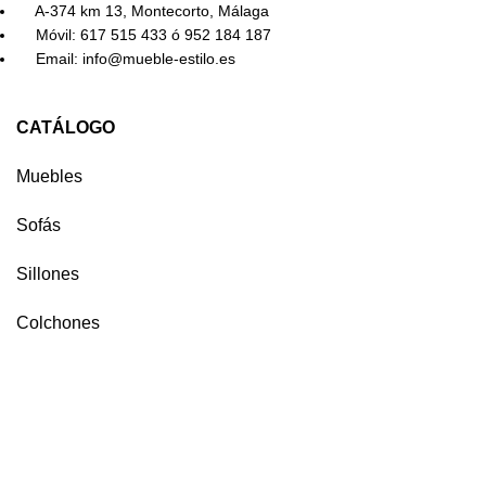
A-374 km 13, Montecorto, Málaga
Móvil: 617 515 433 ó 952 184 187
Email: info@mueble-estilo.es
CATÁLOGO
Muebles
Sofás
Sillones
Colchones
Iluminación
Muebles de jardín y terraza
Estilos