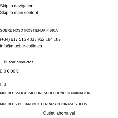
Skip to navigation
Skip to main content
⚡REALIZAMOS ENVÍOS A TODA ESPAÑA⚡
SOBRE NOSOTROS
TIENDA FÍSICA
(+34) 617 515 433 / 952 184 187
info@mueble-estilo.es
0
0,00
€
0
MUEBLES
SOFÁS
SILLONES
COLCHONES
ILUMINACIÓN
MUEBLES DE JARDÍN Y TERRAZA
COCINAS
ESTILOS
Outlet, ahorra ya!