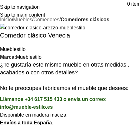
⚡REALIZAMOS ENVÍOS A TODA ESPAÑA⚡
0
ite
Skip to navigation
Skip to main content
Inicio
Muebles
Comedores
Comedores clásicos
Comedor clásico Venecia
Mueblestilo
Marca:
Mueblestilo
¿Te gustaría este mismo mueble en otras medidas ,
acabados o con otros detalles?
No te preocupes fabricamos el mueble que desees:
Llámanos +34 617 515 433 o envia un correo:
info@mueble-estilo.es
Disponible en madera maciza.
Envíos a toda España.