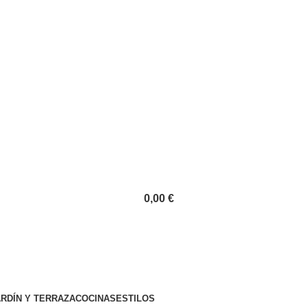
⚡REALIZAMOS ENVÍOS A TODA ESPAÑA⚡
0,00
€
RDÍN Y TERRAZA
COCINAS
ESTILOS