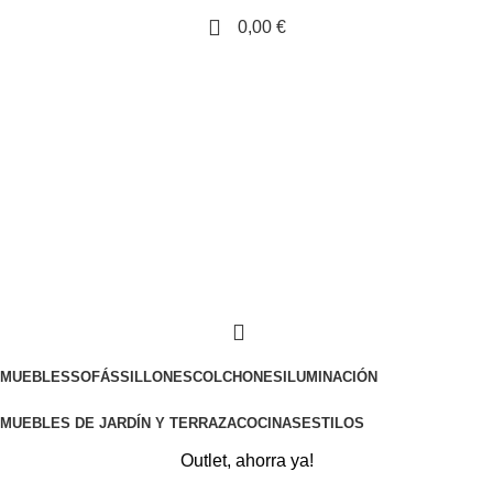
0,00
€
MUEBLES
SOFÁS
SILLONES
COLCHONES
ILUMINACIÓN
MUEBLES DE JARDÍN Y TERRAZA
COCINAS
ESTILOS
Outlet, ahorra ya!