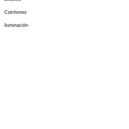
Colchones
Iluminación
Muebles de jardín y terraza
Estilos
MÁS INFORMACIÓN
Política de privacidad
Condiciones de venta
Aviso legal
Contacto