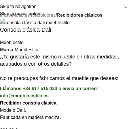
⚡REALIZAMOS ENVÍOS A TODA ESPAÑA⚡
Skip to navigation
Skip to main content
Inicio
Muebles
Recibidores
Recibidores clásicos
Consola clásica Dalí
Mueblestilo
Marca:
Mueblestilo
¿Te gustaría este mismo mueble en otras medidas ,
acabados o con otros detalles?
No te preocupes fabricamos el mueble que desees:
Llámanos +34 617 515 433 o envia un correo:
info@mueble-estilo.es
Recibidor consola clásica.
Modelo Dalí.
Fabricada en madera maciza.