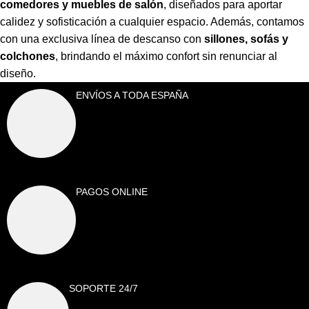
comedores y muebles de salón
,
diseñados para aportar
calidez y sofisticación a cualquier espacio. Además, contamos
con una exclusiva línea de descanso con
sillones, sofás y
colchones
,
brindando el máximo confort sin renunciar al
diseño.
ENVÍOS A TODA ESPAÑA
PAGOS ONLINE
SOPORTE 24/7