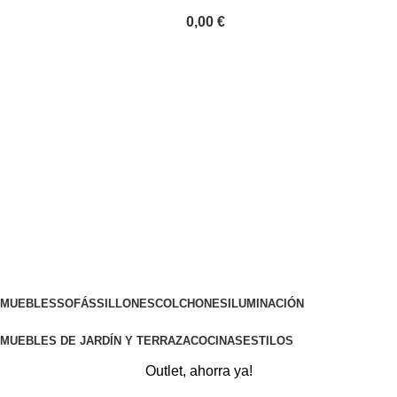
0,00
€
MUEBLES
SOFÁS
SILLONES
COLCHONES
ILUMINACIÓN
MUEBLES DE JARDÍN Y TERRAZA
COCINAS
ESTILOS
Outlet, ahorra ya!