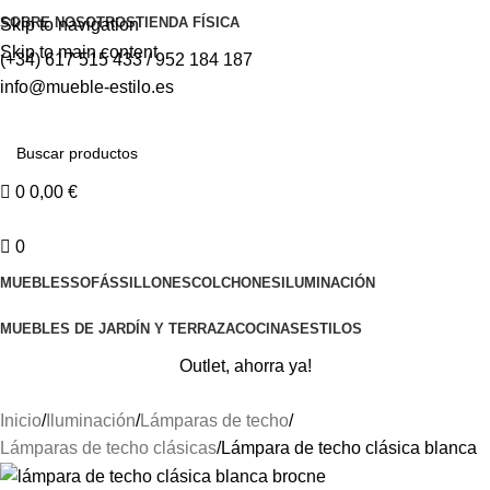
⚡REALIZAMOS ENVÍOS A TODA ESPAÑA⚡
SOBRE NOSOTROS
TIENDA FÍSICA
Skip to navigation
Skip to main content
(+34) 617 515 433 / 952 184 187
info@mueble-estilo.es
0
0,00
€
0
MUEBLES
SOFÁS
SILLONES
COLCHONES
ILUMINACIÓN
MUEBLES DE JARDÍN Y TERRAZA
COCINAS
ESTILOS
Outlet, ahorra ya!
Inicio
Iluminación
Lámparas de techo
Lámparas de techo clásicas
Lámpara de techo clásica blanca