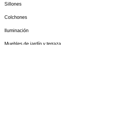
Sillones
Colchones
Iluminación
Muebles de jardín y terraza
Estilos
MÁS INFORMACIÓN
Política de privacidad
Condiciones de venta
Aviso legal
Contacto