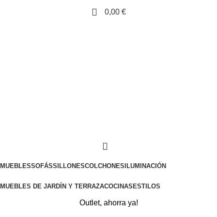
0,00
€
MUEBLES
SOFÁS
SILLONES
COLCHONES
ILUMINACIÓN
MUEBLES DE JARDÍN Y TERRAZA
COCINAS
ESTILOS
Outlet, ahorra ya!