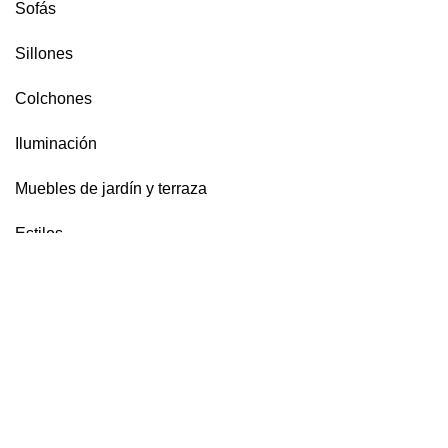
Sofás
Sillones
Colchones
Iluminación
Muebles de jardín y terraza
Estilos
MÁS INFORMACIÓN
Política de privacidad
Condiciones de venta
Aviso legal