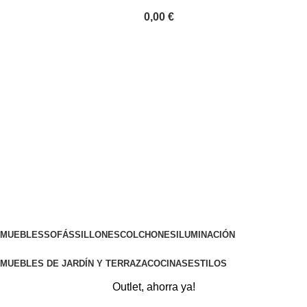
0,00
€
MUEBLES
SOFÁS
SILLONES
COLCHONES
ILUMINACIÓN
MUEBLES DE JARDÍN Y TERRAZA
COCINAS
ESTILOS
Outlet, ahorra ya!