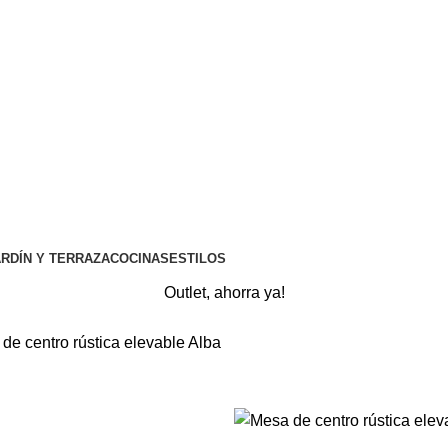
⚡REALIZAMOS ENVÍOS A TODA ESPAÑA⚡
RDÍN Y TERRAZA
COCINAS
ESTILOS
Outlet, ahorra ya!
de centro rústica elevable Alba