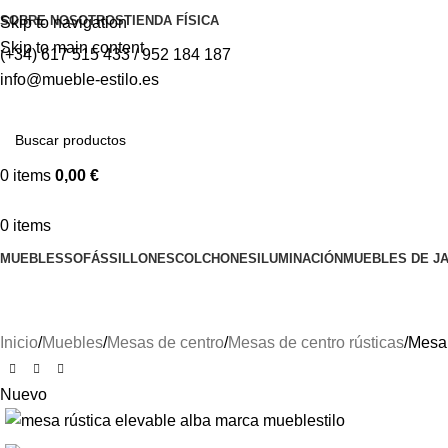
SOBRE NOSOTROS
TIENDA FÍSICA
Skip to navigation
Skip to main content
(+34) 617 515 433 / 952 184 187
info@mueble-estilo.es
0
items
0,00
€
0
items
MUEBLES
SOFÁS
SILLONES
COLCHONES
ILUMINACIÓN
MUEBLES DE JA
Inicio
Muebles
Mesas de centro
Mesas de centro rústicas
Mesa 
Nuevo