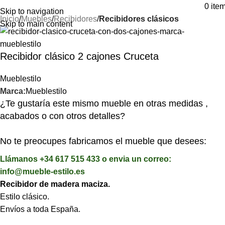
⚡REALIZAMOS ENVÍOS A TODA ESPAÑA⚡
0
ite
Skip to navigation
Inicio
Muebles
Recibidores
Recibidores clásicos
Skip to main content
Recibidor clásico 2 cajones Cruceta
Mueblestilo
Marca:
Mueblestilo
¿Te gustaría este mismo mueble en otras medidas ,
acabados o con otros detalles?
No te preocupes fabricamos el mueble que desees:
Llámanos +34 617 515 433 o envia un correo:
info@mueble-estilo.es
Recibidor de madera maciza.
Estilo clásico.
Envíos a toda España.