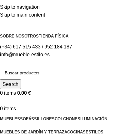
Skip to navigation
Skip to main content
⚡REALIZAMOS ENVÍOS A TODA ESPAÑA⚡
SOBRE NOSOTROS
TIENDA FÍSICA
(+34) 617 515 433 / 952 184 187
info@mueble-estilo.es
Search
0
items
0,00
€
0
items
MUEBLES
SOFÁS
SILLONES
COLCHONES
ILUMINACIÓN
MUEBLES DE JARDÍN Y TERRAZA
COCINAS
ESTILOS