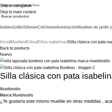
Skip to navigation
Sobre nosotros
Tienda física
Skip to main content
uebles
Sofás
Sillones
Colchones
Iluminación
Muebles de jardín y
Inicio
Muebles
Sillas
Sillas isabelinas
Silla clásica con pata i
Back to products
Nuevo
Silla clásica con pata isabel
Mueblestilo
Marca:
Mueblestilo
¿Te gustaría este mismo mueble en otras medidas , aca