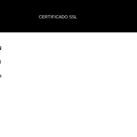
CERTIFICADO SSL
N
d
a