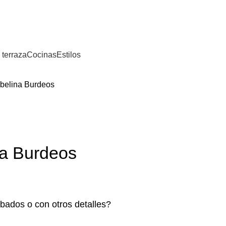
⚡REALIZAMOS ENVÍOS A TODA ESPAÑA⚡
 terraza
Cocinas
Estilos
sabelina Burdeos
ina Burdeos
bados o con otros detalles?