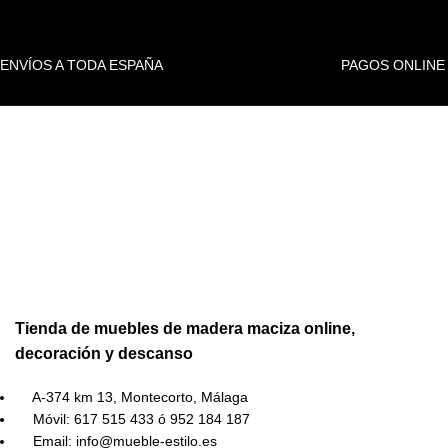
ENVÍOS A TODA ESPAÑA
PAGOS ONLINE
Tienda de muebles de madera maciza online,
decoración y descanso
A-374 km 13, Montecorto, Málaga
Móvil: 617 515 433 ó 952 184 187
Email: info@mueble-estilo.es