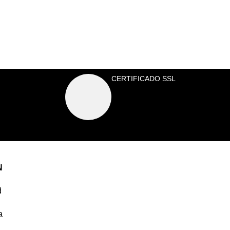
CERTIFICADO SSL
N
d
a