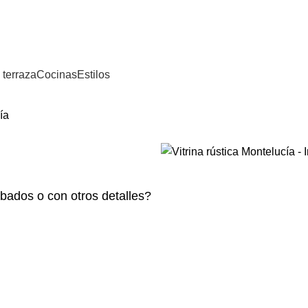
⚡REALIZAMOS ENVÍOS A TODA ESPAÑA⚡
 terraza
Cocinas
Estilos
ía
bados o con otros detalles?