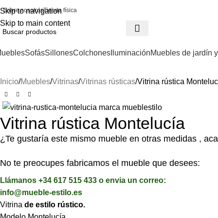
Skip to navigation
Sobre nosotros
Tienda física
Skip to main content
uebles
Sofás
Sillones
Colchones
Iluminación
Muebles de jardín y
Inicio
Muebles
Vitrinas
Vitrinas rústicas
Vitrina rústica Monteluc
Vitrina rústica Montelucía
¿Te gustaría este mismo mueble en otras medidas , aca
No te preocupes fabricamos el mueble que desees:
Llámanos +34 617 515 433 o envia un correo:
info@mueble-estilo.es
Vitrina
de estilo rústico.
Modelo Montelucía.