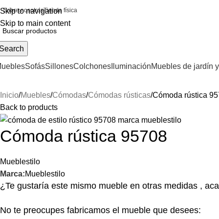
Skip to navigation
Sobre nosotros
Tienda física
Skip to main content
Search
uebles
Sofás
Sillones
Colchones
Iluminación
Muebles de jardín y
Inicio
Muebles
Cómodas
Cómodas rústicas
Cómoda rústica 9
Back to products
Cómoda rústica 95708
Mueblestilo
Marca:
Mueblestilo
¿Te gustaría este mismo mueble en otras medidas , aca
No te preocupes fabricamos el mueble que desees: