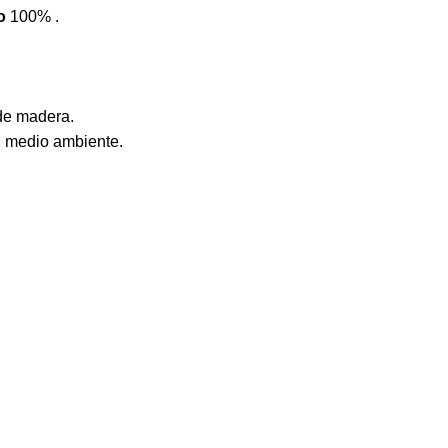
o
100% .
 de madera.
al medio ambiente.