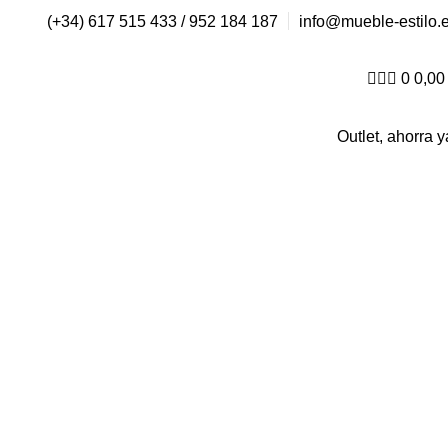
(+34) 617 515 433 / 952 184 187
info@mueble-estilo.
0
0,0
Outlet, ahorra y