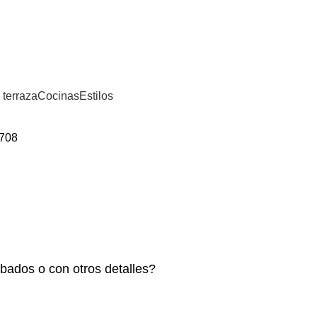
⚡REALIZAMOS ENVÍOS A TODA ESPAÑA⚡
 terraza
Cocinas
Estilos
5708
bados o con otros detalles?