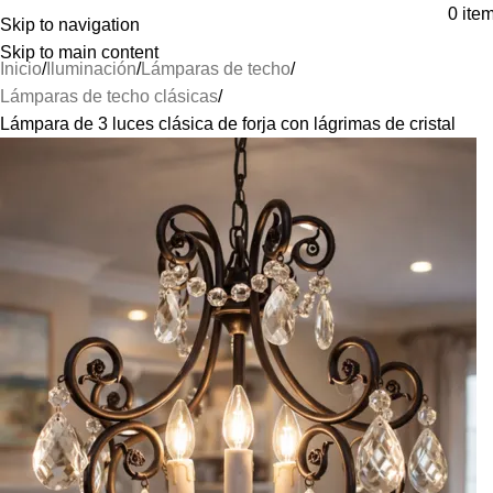
⚡REALIZAMOS ENVÍOS A TODA ESPAÑA⚡
0
ite
Skip to navigation
Skip to main content
Inicio
Iluminación
Lámparas de techo
Lámparas de techo clásicas
Lámpara de 3 luces clásica de forja con lágrimas de cristal