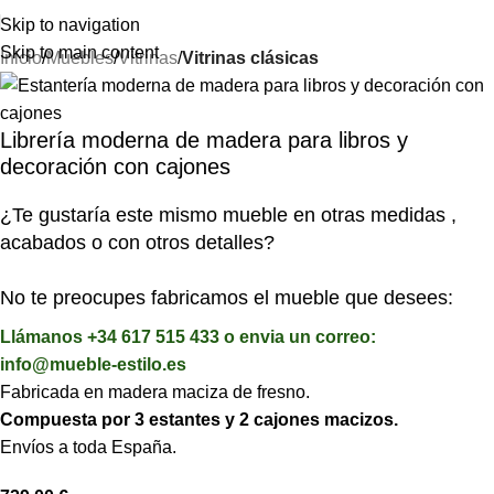
⚡REALIZAMOS ENVÍOS A TODA ESPAÑA⚡
Skip to navigation
Skip to main content
Inicio
Muebles
Vitrinas
Vitrinas clásicas
Librería moderna de madera para libros y
decoración con cajones
¿Te gustaría este mismo mueble en otras medidas ,
acabados o con otros detalles?
No te preocupes fabricamos el mueble que desees:
Llámanos +34 617 515 433 o envia un correo:
info@mueble-estilo.es
Fabricada en madera maciza de fresno.
Compuesta por 3 estantes y 2 cajones macizos.
Envíos a toda España.