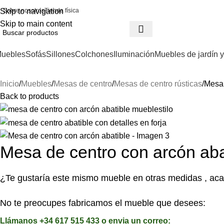
Skip to navigation
Sobre nosotros
Tienda física
Skip to main content
uebles
Sofás
Sillones
Colchones
Iluminación
Muebles de jardín y
Inicio
Muebles
Mesas de centro
Mesas de centro rústicas
Mesa 
Back to products
Mesa de centro con arcón aba
¿Te gustaría este mismo mueble en otras medidas , aca
No te preocupes fabricamos el mueble que desees:
Llámanos +34 617 515 433 o envia un correo: