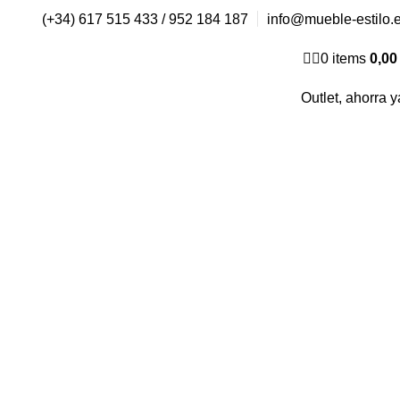
(+34) 617 515 433 / 952 184 187
info@mueble-estilo.
0
items
0,0
Outlet, ahorra y