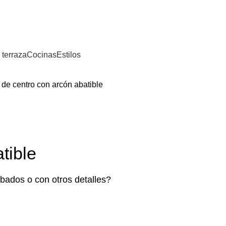
⚡REALIZAMOS ENVÍOS A TODA ESPAÑA⚡
 terraza
Cocinas
Estilos
de centro con arcón abatible
tible
bados o con otros detalles?