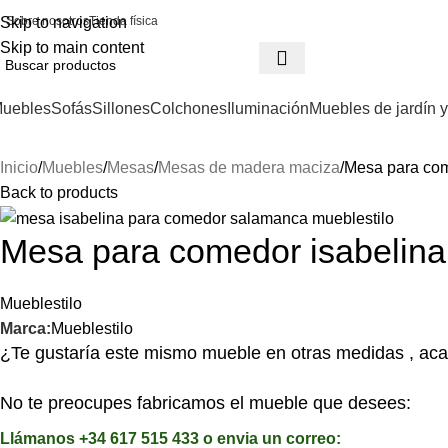
Skip to navigation
Sobre nosotros
Tienda física
Skip to main content
uebles
Sofás
Sillones
Colchones
Iluminación
Muebles de jardín y
Inicio
Muebles
Mesas
Mesas de madera maciza
Mesa para com
Back to products
Mesa para comedor isabelin
Mueblestilo
Marca:
Mueblestilo
¿Te gustaría este mismo mueble en otras medidas , aca
No te preocupes fabricamos el mueble que desees:
Llámanos +34 617 515 433 o envia un correo: