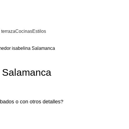
⚡REALIZAMOS ENVÍOS A TODA ESPAÑA⚡
 terraza
Cocinas
Estilos
edor isabelina Salamanca
a Salamanca
bados o con otros detalles?