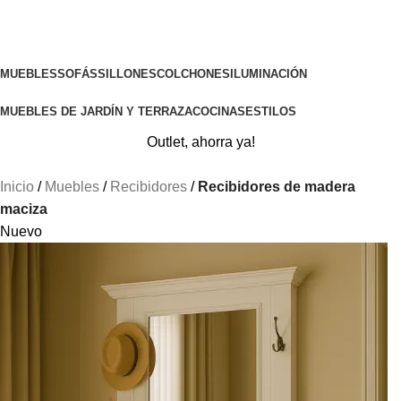
MUEBLES
SOFÁS
SILLONES
COLCHONES
ILUMINACIÓN
MUEBLES DE JARDÍN Y TERRAZA
COCINAS
ESTILOS
Outlet, ahorra ya!
Inicio
Muebles
Recibidores
Recibidores de madera
maciza
Nuevo