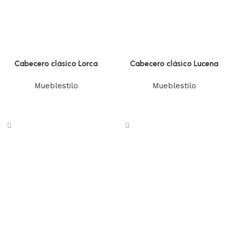
Cabecero clásico Lorca
Cabecero clásico Lucena
Mueblestilo
Mueblestilo
Leer más
Leer más