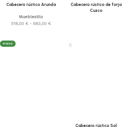
Cabecero rústico Arunda
Cabecero rústico de forja
Cuzco
Mueblestilo
518,00
€
-
683,00
€
Leer más
Seleccionar opciones
NUEVO
Cabecero rústico Sol