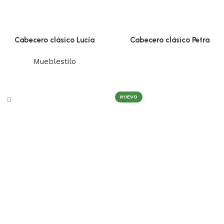
Cabecero clásico Lucía
Cabecero clásico Petra
Mueblestilo
Leer más
Leer más
NUEVO