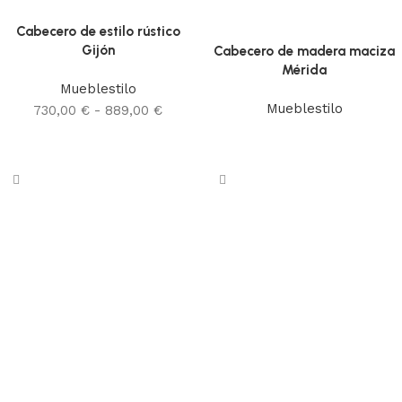
Cabecero de estilo rústico
Gijón
Cabecero de madera maciza
Mérida
Mueblestilo
Mueblestilo
730,00
€
-
889,00
€
Leer más
Seleccionar opciones