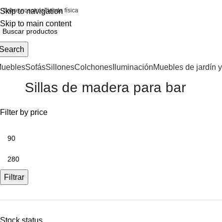
Skip to navigation
Sobre nosotros
Tienda física
Skip to main content
Search
uebles
Sofás
Sillones
Colchones
Iluminación
Muebles de jardín y
Sillas de madera para bar
Filter by price
Filtrar
Stock status