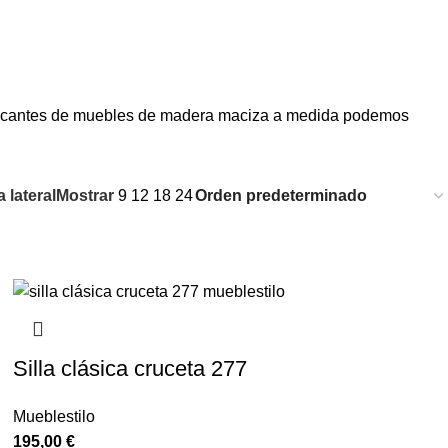
abricantes de muebles de madera maciza a medida podemos
 lateral
Mostrar
9
12
18
24
Silla clásica cruceta 277
Mueblestilo
195,00
€