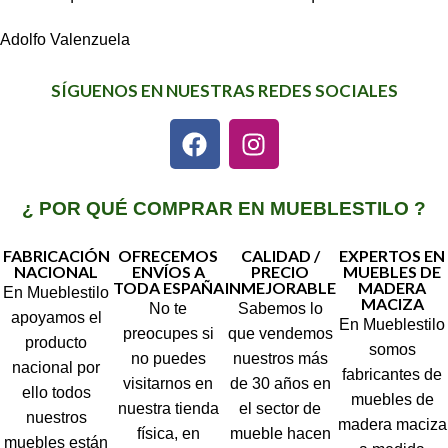
Adolfo Valenzuela
SÍGUENOS EN NUESTRAS REDES SOCIALES
¿ POR QUÉ COMPRAR EN MUEBLESTILO ?
FABRICACIÓN
OFRECEMOS
CALIDAD /
EXPERTOS EN
NACIONAL
ENVÍOS A
PRECIO
MUEBLES DE
TODA ESPAÑA
INMEJORABLE
MADERA
En Mueblestilo
MACIZA
No te
Sabemos lo
apoyamos el
En Mueblestilo
preocupes si
que vendemos
producto
somos
no puedes
nuestros más
nacional por
fabricantes de
visitarnos en
de 30 años en
ello todos
muebles de
nuestra tienda
el sector de
nuestros
madera maciza
física, en
mueble hacen
muebles están